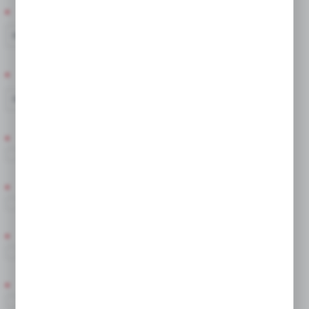
TERMIN KWITNIENIA
III
IV
TERMIN SADZENIA
IX
X
ZIMOWANIE
Tak
STANOWISKO
Słoneczne/Półcień
POSTAĆ PRODUKTU
Cebula
ROZMIAR
7/8