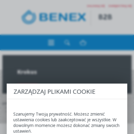
ZALOGUJ SIĘ
ZAREJESTRUJ SIĘ
Krokus
ZARZĄDZAJ PLIKAMI COOKIE
JESTEŚ TUTAJ:
HOME
JESIEŃ
OFERTA DLA HURTOWNI, CENTR I SKLEPÓW OGRODNICZYCH
SHOWBOX 10-KOMOROWY
KROKUS
Szanujemy Twoją prywatność. Możesz zmienić
ustawienia cookies lub zaakceptować je wszystkie. W
dowolnym momencie możesz dokonać zmiany swoich
JESIEŃ
WIOSNA
ustawień.