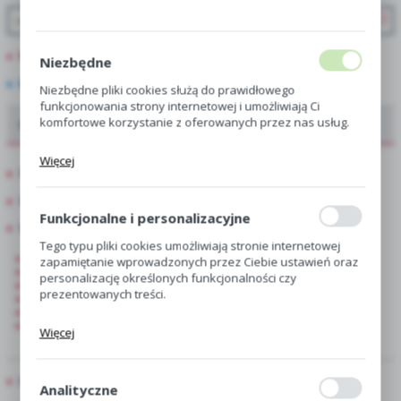
PROMOCJE
Niezbędne
NOWOŚCI
Niezbędne pliki cookies służą do prawidłowego
funkcjonowania strony internetowej i umożliwiają Ci
komfortowe korzystanie z oferowanych przez nas usług.
Oferta dla hurtowni, centr i sklepów ogrodniczych
Pliki cookies odpowiadają na podejmowane przez Ciebie
Więcej
działania w celu m.in. dostosowania Twoich ustawień
Showbox
preferencji prywatności, logowania czy wypełniania
Showbox Połówkowy
formularzy. Dzięki plikom cookies strona, z której
korzystasz, może działać bez zakłóceń.
Funkcjonalne i personalizacyjne
Showbox 10-Komorowy
Tego typu pliki cookies umożliwiają stronie internetowej
Hiacynt
zapamiętanie wprowadzonych przez Ciebie ustawień oraz
Krokus
personalizację określonych funkcjonalności czy
Lilia
prezentowanych treści.
Narcyz
Tulipan
Dzięki tym plikom cookies możemy zapewnić Ci większy
Pozostałe
Więcej
komfort korzystania z funkcjonalności naszej strony
poprzez dopasowanie jej do Twoich indywidualnych
preferencji. Wyrażenie zgody na funkcjonalne i
Luz
personalizacyjne pliki cookies gwarantuje dostępność
Analityczne