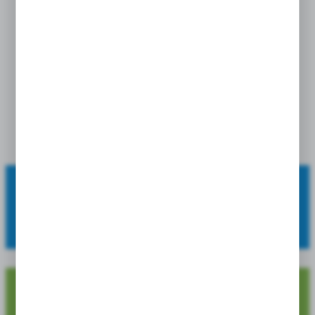
Narcissus - Narcyz Full
House 14/16 1 Szt.
cena po zalogowaniu
OFERUJEMY:
szeroki asortyment, wysoką jakość oraz atrakcyjne ceny.