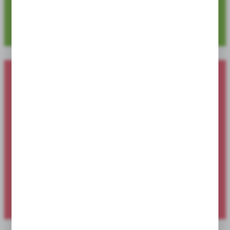
4 729
Dostępnych pozycji produktowych
Nowości produktowe dostępne dla
sklepów i hurtowni
Sprawdź ofertę specjalną dostępną wyłącznie dla sklepów i
hurtowni.
SPRAWDŹ NOWOŚCI