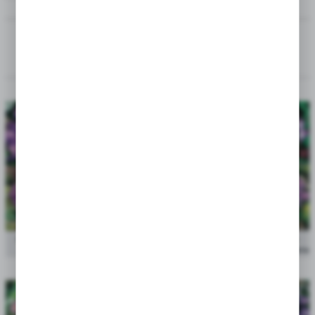
---
SORTUJ
Showbox 10-Cio Komorowy Crocus - Krokus "4" I "5"
cena po
7/8 500 Szt.
zalogowaniu