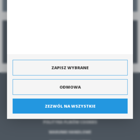
Zamów jeszcze przed sezonem, a dostarczymy w sezonie
Poradnik zamawiania
Zobacz poradnik jak zamówić produkty szybko i bezpiecznie.
ZAPISZ WYBRANE
STRONA GŁÓWNA
ODMOWA
O NAS
REGULAMIN
ZEZWÓL NA WSZYSTKIE
POLITYKA PRYWATNOŚCI
POLITYKA PLIKÓW COOKIES
WARUNKI HANDLOWE