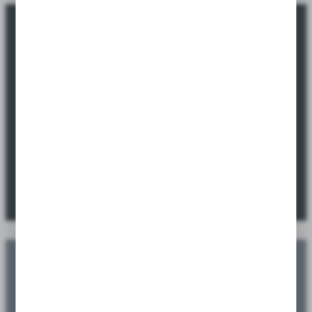
Okazje promocyjne tylko dla sklepów i
hurtowni.
Sprawdź ofertę specjalną dostępną wyłącznie dla sklepów i
hurtowni.
SPRAWDŹ PROMOCJE
Zaplanuj swoje nasadzenia