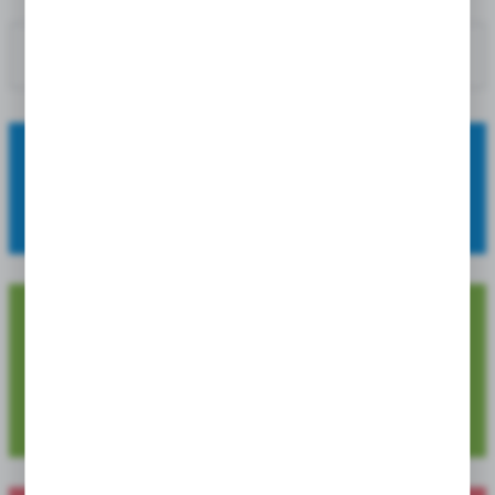
POPRZEDNI PRODUKT
NASTĘPNY PRODUKT
OFERUJEMY:
szeroki asortyment, wysoką jakość oraz atrakcyjne ceny.
4 729
Dostępnych pozycji produktowych