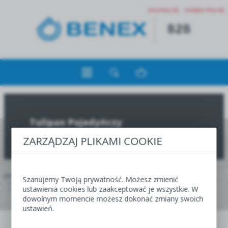
ZALOGUJ SIĘ
ZAREJESTRUJ SIĘ
Tulipan Pojedyńczy
ZARZĄDZAJ PLIKAMI COOKIE
JESTEŚ TUTAJ:
HOME
JESIEŃ
Szanujemy Twoją prywatność. Możesz zmienić
OFERTA DLA HURTOWNI, CENTR I SKLEPÓW OGRODNICZYCH
SINGIEL
TULIPAN
ustawienia cookies lub zaakceptować je wszystkie. W
TULIPAN POJEDYŃCZY
dowolnym momencie możesz dokonać zmiany swoich
ustawień.
JESIEŃ
WIOSNA