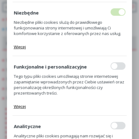
Niezbędne
PROMOCJE
Niezbędne pliki cookies służą do prawidłowego
funkcjonowania strony internetowej i umożliwiają Ci
NOWOŚCI
komfortowe korzystanie z oferowanych przez nas usług.
Oferta dla hurtowni, centr i sklepów ogrodniczych
Pliki cookies odpowiadają na podejmowane przez Ciebie
Więcej
działania w celu m.in. dostosowania Twoich ustawień
preferencji prywatności, logowania czy wypełniania
Showbox
formularzy. Dzięki plikom cookies strona, z której
korzystasz, może działać bez zakłóceń.
Funkcjonalne i personalizacyjne
Showbox Połówkowy
Tego typu pliki cookies umożliwiają stronie internetowej
Showbox 10-Komorowy
zapamiętanie wprowadzonych przez Ciebie ustawień oraz
personalizację określonych funkcjonalności czy
Luz
prezentowanych treści.
Singiel
Dzięki tym plikom cookies możemy zapewnić Ci większy
Więcej
Allium-Czosnek
komfort korzystania z funkcjonalności naszej strony
Hippeastrum-Amarylis
poprzez dopasowanie jej do Twoich indywidualnych
Drobnocebulowe
preferencji. Wyrażenie zgody na funkcjonalne i
Colchicum-Zimowit
personalizacyjne pliki cookies gwarantuje dostępność
Analityczne
Muscari-Szafirek
większej ilości funkcji na stronie.
Byliny i Kłącza
Analityczne pliki cookies pomagają nam rozwijać się i
Fritilaria-Korona Cesarska