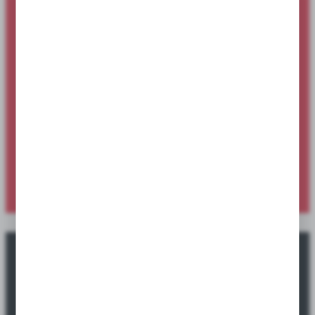
Nowości produktowe dostępne dla
sklepów i hurtowni
Sprawdź ofertę specjalną dostępną wyłącznie dla sklepów i
hurtowni.
SPRAWDŹ NOWOŚCI