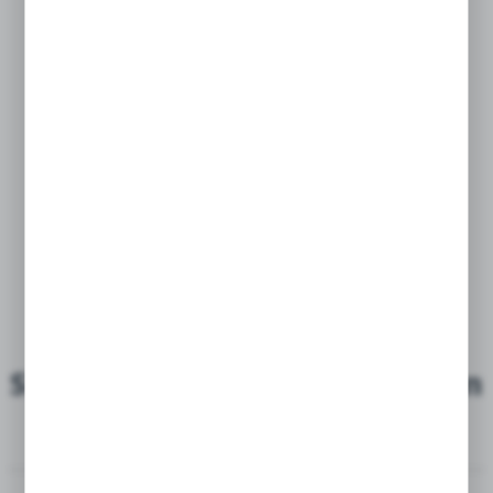
Singiel Tulip - Tulipan Menton
12/+ 50 Szt.
5901924822318