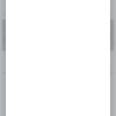
KOD PRODUKTU:
KOD KATALOGOWY:
DOSTĘPNOŚĆ:
5901924822318
S103D
W MAGAZYNIE
ZALOGUJ SIĘ BY POZNAĆ CENĘ PRODUKTU
OPIS PRODUKTU
TERMIN KWITNIENIA:
V
TERMIN SADZENIA:
IX-X