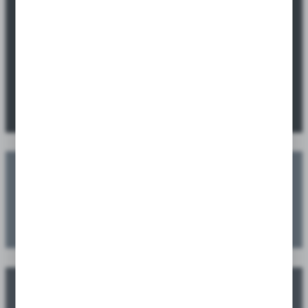
Okazje promocyjne tylko dla sklepów i
hurtowni.
Sprawdź ofertę specjalną dostępną wyłącznie dla sklepów i
hurtowni.
SPRAWDŹ PROMOCJE
Zaplanuj swoje nasadzenia
Zamów jeszcze przed sezonem, a dostarczymy w sezonie