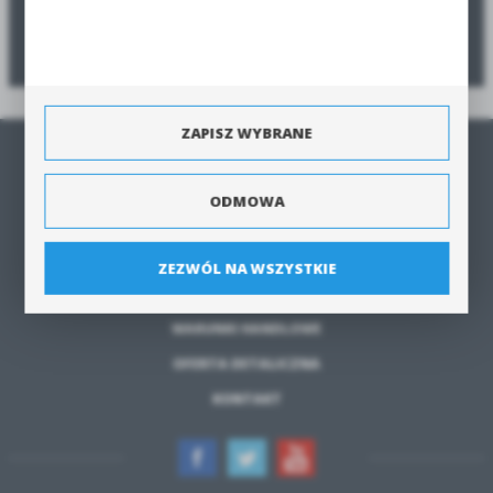
Poradnik zamawiania
Zobacz poradnik jak zamówić produkty szybko i bezpiecznie.
ZAPISZ WYBRANE
STRONA GŁÓWNA
O NAS
ODMOWA
REGULAMIN
POLITYKA PRYWATNOŚCI
ZEZWÓL NA WSZYSTKIE
POLITYKA PLIKÓW COOKIES
WARUNKI HANDLOWE
OFERTA DETALICZNA
KONTAKT