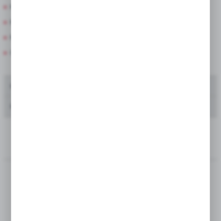
Kapersy Display
Kapersy Na Stojaku
Mega Paka
Cebula Zimująca i Czosnek
Oferta dla producentów kwiatów ciętych
Oferta dla zakładów zieleni i urzędów miast
TULIPAN POJEDYŃCZY