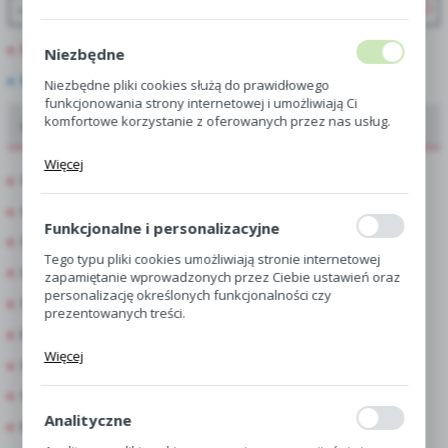
PROMOCJE
Niezbędne
NOWOŚCI
Niezbędne pliki cookies służą do prawidłowego
funkcjonowania strony internetowej i umożliwiają Ci
komfortowe korzystanie z oferowanych przez nas usług.
Oferta dla hurtowni, centr i sklepów ogrodniczych
Pliki cookies odpowiadają na podejmowane przez Ciebie
Więcej
działania w celu m.in. dostosowania Twoich ustawień
Showbox
preferencji prywatności, logowania czy wypełniania
formularzy. Dzięki plikom cookies strona, z której
Showbox Połówkowy
korzystasz, może działać bez zakłóceń.
Funkcjonalne i personalizacyjne
Showbox 10-Komorowy
Tego typu pliki cookies umożliwiają stronie internetowej
Luz
zapamiętanie wprowadzonych przez Ciebie ustawień oraz
personalizację określonych funkcjonalności czy
Singiel
prezentowanych treści.
Kapers
Dzięki tym plikom cookies możemy zapewnić Ci większy
Więcej
komfort korzystania z funkcjonalności naszej strony
Skrzynka
poprzez dopasowanie jej do Twoich indywidualnych
Skrzynka Połówkowa
preferencji. Wyrażenie zgody na funkcjonalne i
personalizacyjne pliki cookies gwarantuje dostępność
Analityczne
Kapersy Display
większej ilości funkcji na stronie.