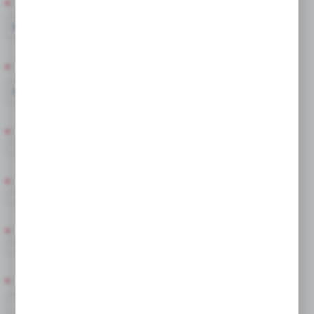
TERMIN KWITNIENIA
IV
V
TERMIN SADZENIA
IX
X
ZIMOWANIE
Tak
STANOWISKO
Słoneczne/Półcień
POSTAĆ PRODUKTU
Cebula
KOLOR