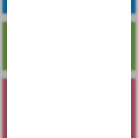
szeroki asortyment, wysoką jakość oraz atrakcyjne ceny.
4 729
Dostępnych pozycji produktowych
Nowości produktowe dostępne dla
sklepów i hurtowni