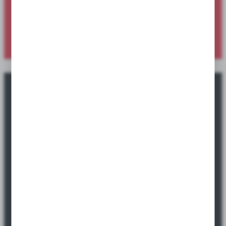
Sprawdź ofertę specjalną dostępną wyłącznie dla sklepów i
hurtowni.
SPRAWDŹ NOWOŚCI
Okazje promocyjne tylko dla sklepów i
hurtowni.
Sprawdź ofertę specjalną dostępną wyłącznie dla sklepów i
hurtowni.
SPRAWDŹ PROMOCJE