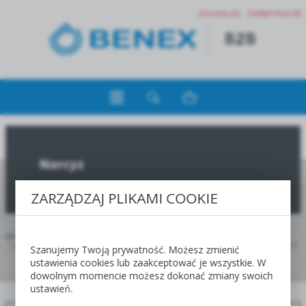
ZALOGUJ SIĘ
ZAREJESTRUJ SIĘ
Narcyz
ZARZĄDZAJ PLIKAMI COOKIE
JESTEŚ TUTAJ:
HOME
JESIEŃ
OFERTA DLA HURTOWNI, CENTR I SKLEPÓW OGRODNICZYCH
MEGA PAKA
NARCYZ
Szanujemy Twoją prywatność. Możesz zmienić
ustawienia cookies lub zaakceptować je wszystkie. W
dowolnym momencie możesz dokonać zmiany swoich
JESIEŃ
WIOSNA
ustawień.