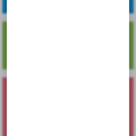
szeroki asortyment, wysoką jakość oraz atrakcyjne ceny.
4 729
Dostępnych pozycji produktowych
Nowości produktowe dostępne dla
sklepów i hurtowni