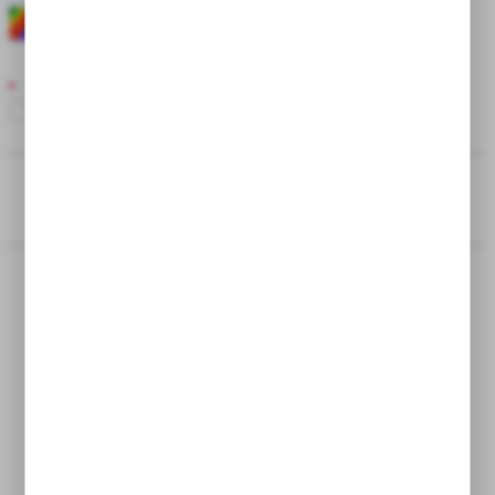
ROZMIAR
16/18
---
SORTUJ
Mega Paka Lilia
Mega Paka Lilia