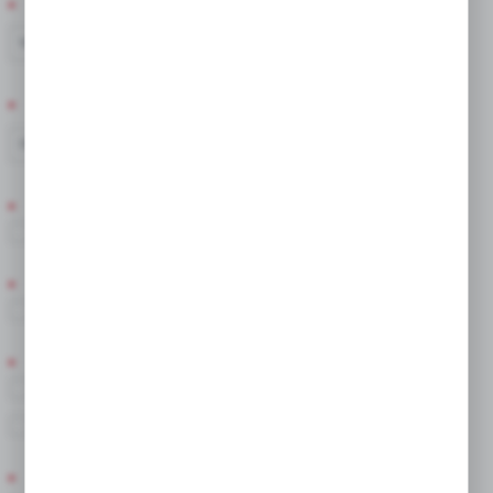
TERMIN KWITNIENIA
VI
VII
VIII
TERMIN SADZENIA
IX
X
ZIMOWANIE
Tak
STANOWISKO
Słoneczne/Półcień
POSTAĆ PRODUKTU
Bulwa
Cebula
KOLOR