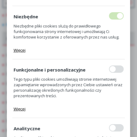
PROMOCJE
Niezbędne
NOWOŚCI
Niezbędne pliki cookies służą do prawidłowego
funkcjonowania strony internetowej i umożliwiają Ci
komfortowe korzystanie z oferowanych przez nas usług.
Oferta dla hurtowni, centr i sklepów ogrodniczych
Pliki cookies odpowiadają na podejmowane przez Ciebie
Więcej
działania w celu m.in. dostosowania Twoich ustawień
Showbox
preferencji prywatności, logowania czy wypełniania
formularzy. Dzięki plikom cookies strona, z której
Showbox Połówkowy
korzystasz, może działać bez zakłóceń.
Funkcjonalne i personalizacyjne
Showbox 10-Komorowy
Tego typu pliki cookies umożliwiają stronie internetowej
Luz
zapamiętanie wprowadzonych przez Ciebie ustawień oraz
personalizację określonych funkcjonalności czy
Singiel
prezentowanych treści.
Kapers
Dzięki tym plikom cookies możemy zapewnić Ci większy
Więcej
komfort korzystania z funkcjonalności naszej strony
Skrzynka
poprzez dopasowanie jej do Twoich indywidualnych
Skrzynka Połówkowa
preferencji. Wyrażenie zgody na funkcjonalne i
personalizacyjne pliki cookies gwarantuje dostępność
Analityczne
Kapersy Display
większej ilości funkcji na stronie.