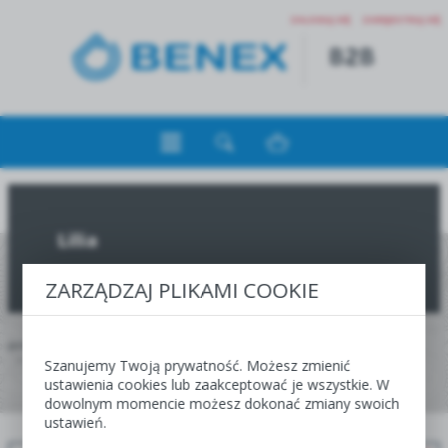
ZALOGUJ SIĘ
ZAREJESTRUJ SIĘ
Lilia
ZARZĄDZAJ PLIKAMI COOKIE
JESTEŚ TUTAJ:
HOME
JESIEŃ
OFERTA DLA HURTOWNI, CENTR I SKLEPÓW OGRODNICZYCH
MEGA PAKA
LILIA
Szanujemy Twoją prywatność. Możesz zmienić
ustawienia cookies lub zaakceptować je wszystkie. W
dowolnym momencie możesz dokonać zmiany swoich
JESIEŃ
WIOSNA
ustawień.