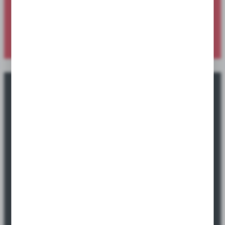
Sprawdź ofertę specjalną dostępną wyłącznie dla sklepów i
hurtowni.
SPRAWDŹ NOWOŚCI
Okazje promocyjne tylko dla sklepów i
hurtowni.
Sprawdź ofertę specjalną dostępną wyłącznie dla sklepów i
hurtowni.
SPRAWDŹ PROMOCJE