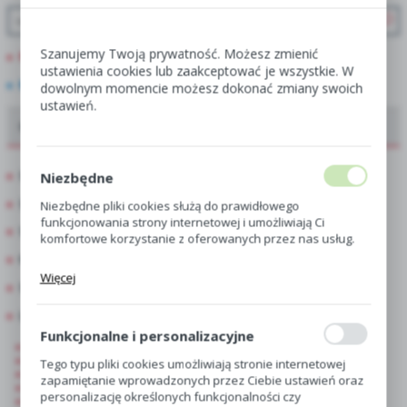
Szanujemy Twoją prywatność. Możesz zmienić
PROMOCJE
ustawienia cookies lub zaakceptować je wszystkie. W
NOWOŚCI
dowolnym momencie możesz dokonać zmiany swoich
ustawień.
Oferta dla hurtowni, centr i sklepów ogrodniczych
Showbox
Niezbędne
Showbox połówkowy
Niezbędne pliki cookies służą do prawidłowego
funkcjonowania strony internetowej i umożliwiają Ci
Singiel
komfortowe korzystanie z oferowanych przez nas usług.
Kapers
Pliki cookies odpowiadają na podejmowane przez Ciebie
Więcej
działania w celu m.in. dostosowania Twoich ustawień
Showbox 10-Komorowy
preferencji prywatności, logowania czy wypełniania
Luz
formularzy. Dzięki plikom cookies strona, z której
korzystasz, może działać bez zakłóceń.
Funkcjonalne i personalizacyjne
Hippeastrum-Amarylis
Begonia
Tego typu pliki cookies umożliwiają stronie internetowej
Gloxinia
zapamiętanie wprowadzonych przez Ciebie ustawień oraz
Canna-Paciorecznik
personalizację określonych funkcjonalności czy
Kalla-Zantedeschia