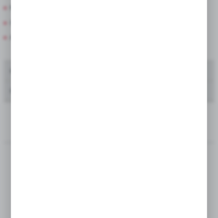
będących naszymi partnerami oraz innych dostawców
Mega Paka
usług. Firmy te działają w charakterze pośredników
prezentujących nasze treści w postaci wiadomości, ofert,
Cebula Dymka
komunikatów mediów społecznościowych.
Amarylis w pudełkach
Oferta dla producentów kwiatów ciętych
Oferta dla zakładów zieleni i urzędów miast
---
SORTUJ