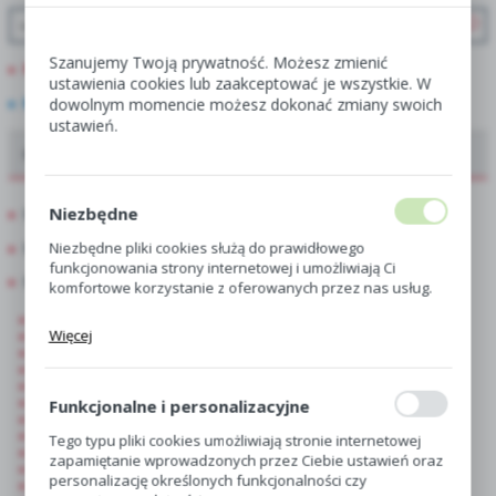
Szanujemy Twoją prywatność. Możesz zmienić
PROMOCJE
ustawienia cookies lub zaakceptować je wszystkie. W
NOWOŚCI
dowolnym momencie możesz dokonać zmiany swoich
ustawień.
Oferta dla hurtowni, centr i sklepów ogrodniczych
Niezbędne
Showbox
Showbox połówkowy
Niezbędne pliki cookies służą do prawidłowego
funkcjonowania strony internetowej i umożliwiają Ci
Singiel
komfortowe korzystanie z oferowanych przez nas usług.
Hippeastrum-Amarylis
Pliki cookies odpowiadają na podejmowane przez Ciebie
Więcej
Begonia
działania w celu m.in. dostosowania Twoich ustawień
Gloxinia
preferencji prywatności, logowania czy wypełniania
Canna-Paciorecznik
formularzy. Dzięki plikom cookies strona, z której
Kalla-Zantedeschia
Dalia
korzystasz, może działać bez zakłóceń.
Funkcjonalne i personalizacyjne
Frezja
Drobnocebulowe
Tego typu pliki cookies umożliwiają stronie internetowej
Krokosmia-Cynobrówka
zapamiętanie wprowadzonych przez Ciebie ustawień oraz
Czosnek-Allium
personalizację określonych funkcjonalności czy
Anemon