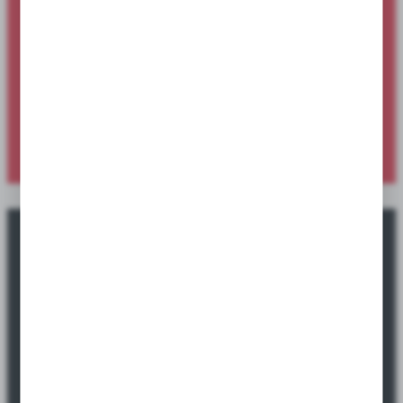
Nowości produktowe dostępne dla
sklepów i hurtowni
Sprawdź ofertę specjalną dostępną wyłącznie dla sklepów i
hurtowni.
SPRAWDŹ NOWOŚCI
Okazje promocyjne tylko dla sklepów i
hurtowni.
Sprawdź ofertę specjalną dostępną wyłącznie dla sklepów i
hurtowni.