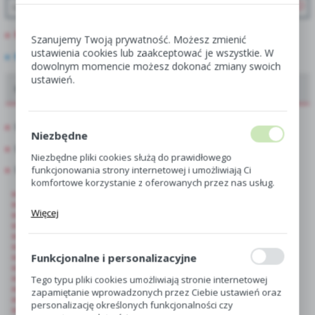
PROMOCJE
Szanujemy Twoją prywatność. Możesz zmienić
ustawienia cookies lub zaakceptować je wszystkie. W
NOWOŚCI
dowolnym momencie możesz dokonać zmiany swoich
ustawień.
Oferta dla hurtowni, centr i sklepów ogrodniczych
Showbox
Niezbędne
Showbox połówkowy
Niezbędne pliki cookies służą do prawidłowego
funkcjonowania strony internetowej i umożliwiają Ci
Singiel
komfortowe korzystanie z oferowanych przez nas usług.
Hippeastrum-Amarylis
Begonia
Pliki cookies odpowiadają na podejmowane przez Ciebie
Więcej
Gloxinia
działania w celu m.in. dostosowania Twoich ustawień
Canna-Paciorecznik
preferencji prywatności, logowania czy wypełniania
Kalla-Zantedeschia
formularzy. Dzięki plikom cookies strona, z której
Dalia
korzystasz, może działać bez zakłóceń.
Funkcjonalne i personalizacyjne
Frezja
Drobnocebulowe
Krokosmia-Cynobrówka
Tego typu pliki cookies umożliwiają stronie internetowej
Czosnek-Allium
zapamiętanie wprowadzonych przez Ciebie ustawień oraz
Anemon
personalizację określonych funkcjonalności czy
Irys-Kosaciec