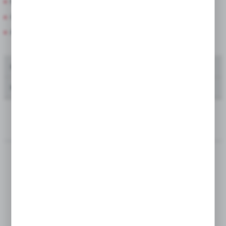
Mega Paka
będących naszymi partnerami oraz innych dostawców
usług. Firmy te działają w charakterze pośredników
Cebula Dymka
prezentujących nasze treści w postaci wiadomości, ofert,
komunikatów mediów społecznościowych.
Amarylis w pudełkach
Oferta dla producentów kwiatów ciętych
Oferta dla zakładów zieleni i urzędów miast
---
SORTUJ