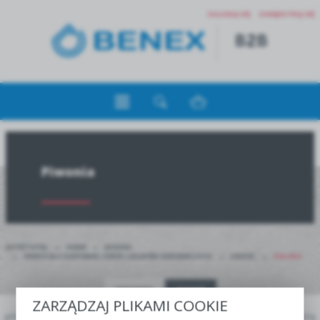
ZALOGUJ SIĘ
ZAREJESTRUJ SIĘ
Piwonia
JESTEŚ TUTAJ:
HOME
WIOSNA
OFERTA DLA HURTOWNI, CENTR I SKLEPÓW OGRODNICZYCH
SINGIEL
PIWONIA
WIOSNA
JESIEŃ
ZARZĄDZAJ PLIKAMI COOKIE