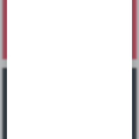
Nowości produktowe dostępne dla
sklepów i hurtowni
Sprawdź ofertę specjalną dostępną wyłącznie dla sklepów i
hurtowni.
SPRAWDŹ NOWOŚCI
Okazje promocyjne tylko dla sklepów i
hurtowni.
Sprawdź ofertę specjalną dostępną wyłącznie dla sklepów i
hurtowni.