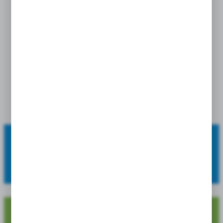
Singiel Aquilegia - Orlik
Pełny Biały I 8 Szt.
cena po zalogowaniu
OFERUJEMY:
szeroki asortyment, wysoką jakość oraz atrakcyjne ceny.