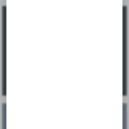
Okazje promocyjne tylko dla sklepów i
hurtowni.
Sprawdź ofertę specjalną dostępną wyłącznie dla sklepów i
hurtowni.
SPRAWDŹ PROMOCJE
Zaplanuj swoje nasadzenia