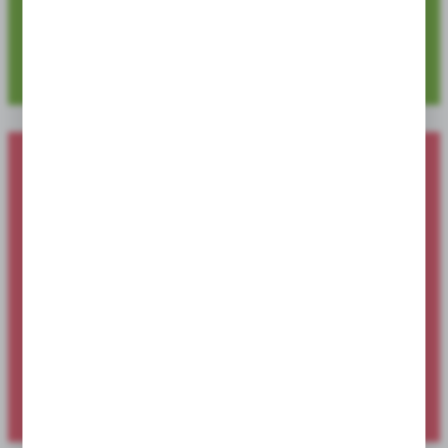
4 729
Dostępnych pozycji produktowych
Nowości produktowe dostępne dla
sklepów i hurtowni
Sprawdź ofertę specjalną dostępną wyłącznie dla sklepów i
hurtowni.
SPRAWDŹ NOWOŚCI