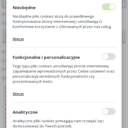
Niezbędne
PROMOCJE
Niezbędne pliki cookies służą do prawidłowego
funkcjonowania strony internetowej i umożliwiają Ci
NOWOŚCI
komfortowe korzystanie z oferowanych przez nas usług.
Pliki cookies odpowiadają na podejmowane przez Ciebie
Oferta dla hurtowni, centr i sklepów ogrodniczych
Więcej
działania w celu m.in. dostosowania Twoich ustawień
preferencji prywatności, logowania czy wypełniania
formularzy. Dzięki plikom cookies strona, z której
Showbox
korzystasz, może działać bez zakłóceń.
Funkcjonalne i personalizacyjne
Showbox połówkowy
Tego typu pliki cookies umożliwiają stronie internetowej
Singiel
zapamiętanie wprowadzonych przez Ciebie ustawień oraz
personalizację określonych funkcjonalności czy
Kapers
prezentowanych treści.
Begonia
Dzięki tym plikom cookies możemy zapewnić Ci większy
Canna
Więcej
komfort korzystania z funkcjonalności naszej strony
Dalia
Gladiolus-Mieczyk
poprzez dopasowanie jej do Twoich indywidualnych
Lilia
preferencji. Wyrażenie zgody na funkcjonalne i
Wielkocebulowe
personalizacyjne pliki cookies gwarantuje dostępność
Analityczne
Kalla-Zantedeschia
większej ilości funkcji na stronie.
Byliny
Analityczne pliki cookies pomagają nam rozwijać się i
Drobnocebulowe
dostosowywać do Twoich potrzeb.
Irys