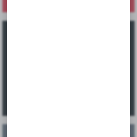
Okazje promocyjne tylko dla sklepów i
hurtowni.
Sprawdź ofertę specjalną dostępną wyłącznie dla sklepów i
hurtowni.
SPRAWDŹ PROMOCJE