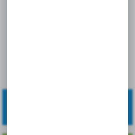
Singiel Hippeastrum -
Amarylis Ambiance 22/24
6 Szt.
cena po zalogowaniu
OFERUJEMY:
szeroki asortyment, wysoką jakość oraz atrakcyjne ceny.