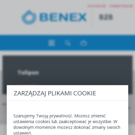
ZALOGUJ SIĘ
ZAREJESTRUJ SIĘ
Tulipan
ZARZĄDZAJ PLIKAMI COOKIE
JESTEŚ TUTAJ:
HOME
JESIEŃ
OFERTA DLA HURTOWNI, CENTR I SKLEPÓW OGRODNICZYCH
SKRZYNKA POŁÓWKOWA
TULIPAN
Szanujemy Twoją prywatność. Możesz zmienić
ustawienia cookies lub zaakceptować je wszystkie. W
JESIEŃ
dowolnym momencie możesz dokonać zmiany swoich
WIOSNA
ustawień.