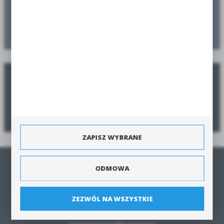
Zaplanuj swoje nasadzenia
Zamów jeszcze przed sezonem, a dostarczymy w sezonie
Poradnik zamawiania
Zobacz poradnik jak zamówić produkty szybko i bezpiecznie.
ZAPISZ WYBRANE
STRONA GŁÓWNA
ODMOWA
O NAS
REGULAMIN
ZEZWÓL NA WSZYSTKIE
POLITYKA PRYWATNOŚCI