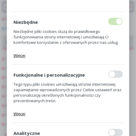
PROMOCJE
Niezbędne
NOWOŚCI
Niezbędne pliki cookies służą do prawidłowego
funkcjonowania strony internetowej i umożliwiają Ci
komfortowe korzystanie z oferowanych przez nas usług.
Oferta dla hurtowni, centr i sklepów ogrodniczych
Pliki cookies odpowiadają na podejmowane przez Ciebie
Więcej
działania w celu m.in. dostosowania Twoich ustawień
Showbox
preferencji prywatności, logowania czy wypełniania
Showbox Połówkowy
formularzy. Dzięki plikom cookies strona, z której
korzystasz, może działać bez zakłóceń.
Funkcjonalne i personalizacyjne
Showbox 10-Komorowy
Tego typu pliki cookies umożliwiają stronie internetowej
Luz
zapamiętanie wprowadzonych przez Ciebie ustawień oraz
personalizację określonych funkcjonalności czy
Singiel
prezentowanych treści.
Kapers
Dzięki tym plikom cookies możemy zapewnić Ci większy
Więcej
Skrzynka
komfort korzystania z funkcjonalności naszej strony
poprzez dopasowanie jej do Twoich indywidualnych
Skrzynka Połówkowa
preferencji. Wyrażenie zgody na funkcjonalne i
personalizacyjne pliki cookies gwarantuje dostępność
Analityczne
Lilia