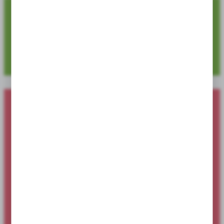
4 729
Dostępnych pozycji produktowych
Nowości produktowe dostępne dla
sklepów i hurtowni
Sprawdź ofertę specjalną dostępną wyłącznie dla sklepów i
hurtowni.
SPRAWDŹ NOWOŚCI