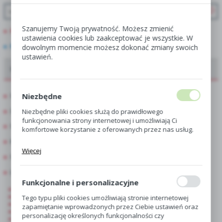
Szanujemy Twoją prywatność. Możesz zmienić
PROMOCJE
ustawienia cookies lub zaakceptować je wszystkie. W
NOWOŚCI
dowolnym momencie możesz dokonać zmiany swoich
ustawień.
Oferta dla hurtowni, centr i sklepów ogrodniczych
Niezbędne
Showbox
Showbox połówkowy
Niezbędne pliki cookies służą do prawidłowego
funkcjonowania strony internetowej i umożliwiają Ci
Singiel
komfortowe korzystanie z oferowanych przez nas usług.
Kapers
Pliki cookies odpowiadają na podejmowane przez Ciebie
Więcej
działania w celu m.in. dostosowania Twoich ustawień
Showbox 10-Komorowy
preferencji prywatności, logowania czy wypełniania
Luz
formularzy. Dzięki plikom cookies strona, z której
korzystasz, może działać bez zakłóceń.
Funkcjonalne i personalizacyjne
Hippeastrum-Amarylis
Begonia
Tego typu pliki cookies umożliwiają stronie internetowej
Gloxinia
zapamiętanie wprowadzonych przez Ciebie ustawień oraz
Canna-Paciorecznik
personalizację określonych funkcjonalności czy
Kalla-Zantedeschia