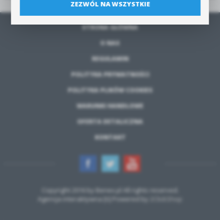
ZEZWÓL NA WSZYSTKIE
STRONA GŁÓWNA
O NAS
REGULAMIN
POLITYKA PRYWATNOŚCI
POLITYKA PLIKÓW COOKIES
WARUNKI HANDLOWE
OFERTA DETALICZNA
KONTAKT
Copyright 2016 by Benex.pl All rights reserved.
Agencja interaktywna [
ti
] Powered by
2ClickShop