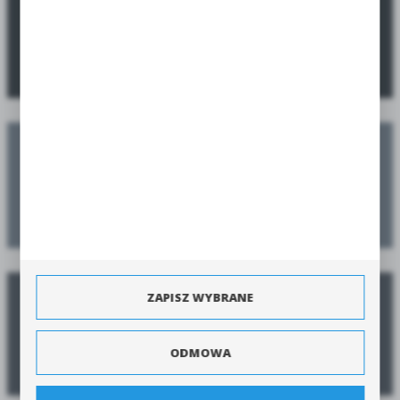
hurtowni.
SPRAWDŹ PROMOCJE
Zaplanuj swoje nasadzenia
Zamów jeszcze przed sezonem, a dostarczymy w sezonie
ZAPISZ WYBRANE
Poradnik zamawiania
ODMOWA
Zobacz poradnik jak zamówić produkty szybko i bezpiecznie.