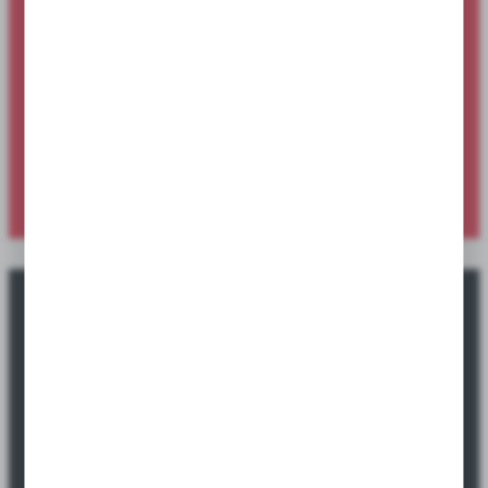
Nowości produktowe dostępne dla
sklepów i hurtowni
Sprawdź ofertę specjalną dostępną wyłącznie dla sklepów i
hurtowni.
SPRAWDŹ NOWOŚCI
Okazje promocyjne tylko dla sklepów i
hurtowni.
Sprawdź ofertę specjalną dostępną wyłącznie dla sklepów i