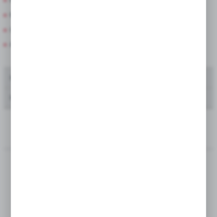
będących naszymi partnerami oraz innych dostawców
usług. Firmy te działają w charakterze pośredników
Mega Paka
prezentujących nasze treści w postaci wiadomości, ofert,
Cebula Dymka
komunikatów mediów społecznościowych.
Amarylis w pudełkach
Oferta dla producentów kwiatów ciętych
Oferta dla zakładów zieleni i urzędów miast
---
SORTUJ