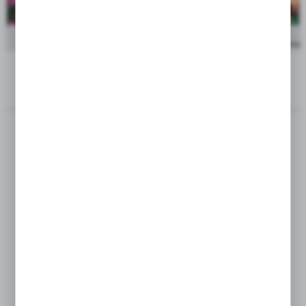
Showbox Lilium - Lilia Azjatycka Dwukolorowa "2"
cena po
16/18 100 Szt.
zalogowaniu
ZOBACZ RÓWNIEŻ
Kapers Narcissus -
Kapers Lilium - Lilia
Narcyz Trąbkowy Mix
Drzewiasta Miss Feya
14/16 3 Szt.
16/18 2 Szt.