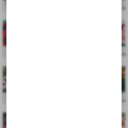
Showbox Lilium - Lilia Azjatycka Promocyjna 18/20 80
cena po
Szt.
zalogowaniu
cena po
Showbox Lilium - Lilia Azjatycka "1" 16/18 100 Szt.
zalogowaniu
Showbox Lilium - Lilia Azjatycka Podwójna 16/18 100
cena po
Szt.
zalogowaniu