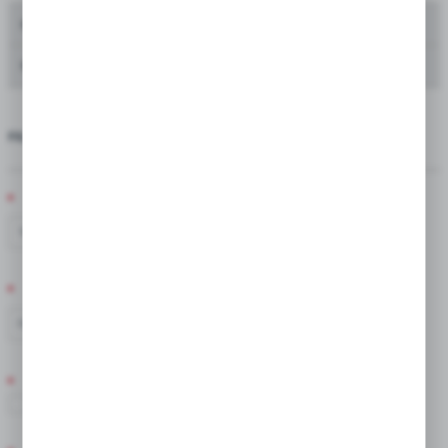
Oferta dla producentów kwiatów ciętych
Oferta dla zakładów zieleni i urzędów miast
FILTRUJ CEBULKI
TERMIN KWITNIENIA
V
VI
VII
TERMIN SADZENIA
IV
V
IX
X
ZIMOWANIE
Tak