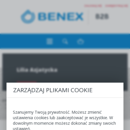
ZALOGUJ SIĘ
ZAREJESTRUJ SIĘ
Lilia Azjatycka
ZARZĄDZAJ PLIKAMI COOKIE
JESTEŚ TUTAJ:
HOME
JESIEŃ
OFERTA DLA HURTOWNI, CENTR I SKLEPÓW OGRODNICZYCH
SHOWBOX
LILIA
LILIA AZJATYCKA
Szanujemy Twoją prywatność. Możesz zmienić
ustawienia cookies lub zaakceptować je wszystkie. W
JESIEŃ
WIOSNA
dowolnym momencie możesz dokonać zmiany swoich
ustawień.