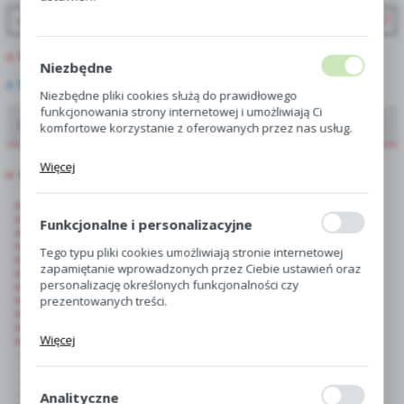
PROMOCJE
Niezbędne
NOWOŚCI
Niezbędne pliki cookies służą do prawidłowego
funkcjonowania strony internetowej i umożliwiają Ci
Oferta dla hurtowni, centr i sklepów ogrodniczych
komfortowe korzystanie z oferowanych przez nas usług.
Pliki cookies odpowiadają na podejmowane przez Ciebie
Więcej
działania w celu m.in. dostosowania Twoich ustawień
Showbox
preferencji prywatności, logowania czy wypełniania
Allium-Czosnek
formularzy. Dzięki plikom cookies strona, z której
Hippeastrum-Amarylis
korzystasz, może działać bez zakłóceń.
Funkcjonalne i personalizacyjne
Drobnocebulowe
Colchicum - Zimowit
Tego typu pliki cookies umożliwiają stronie internetowej
Byliny i Kłącza
zapamiętanie wprowadzonych przez Ciebie ustawień oraz
Fritilaria-Korona Cesarska
personalizację określonych funkcjonalności czy
Rośliny Różne
Hiacynt
prezentowanych treści.
Irys
Krokus
Dzięki tym plikom cookies możemy zapewnić Ci większy
Więcej
Lilia
komfort korzystania z funkcjonalności naszej strony
Lilia Azjatycka
poprzez dopasowanie jej do Twoich indywidualnych
Lilia Orientalna
preferencji. Wyrażenie zgody na funkcjonalne i
Lilia Różna
Lilia Drzewiasta
personalizacyjne pliki cookies gwarantuje dostępność
Analityczne