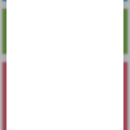
4 729
Dostępnych pozycji produktowych
Nowości produktowe dostępne dla
sklepów i hurtowni
Sprawdź ofertę specjalną dostępną wyłącznie dla sklepów i
hurtowni.