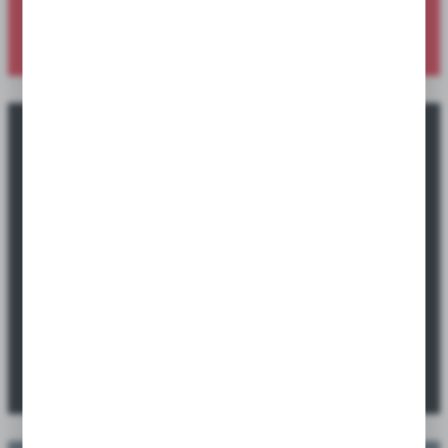
SPRAWDŹ NOWOŚCI
Okazje promocyjne tylko dla sklepów i
hurtowni.
Sprawdź ofertę specjalną dostępną wyłącznie dla sklepów i
hurtowni.
SPRAWDŹ PROMOCJE