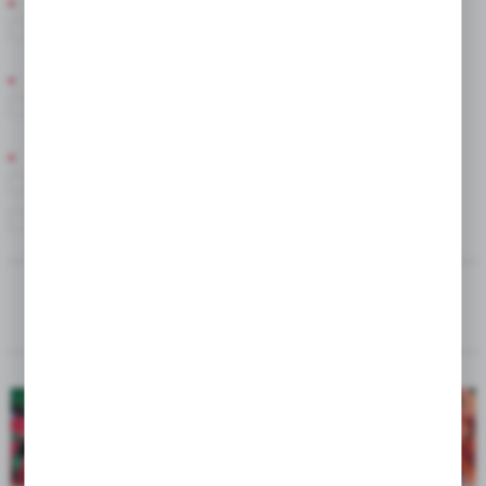
STANOWISKO
Słoneczne/Półcień
POSTAĆ PRODUKTU
Bulwa
ROZMIAR
16/18
18/20
---
SORTUJ