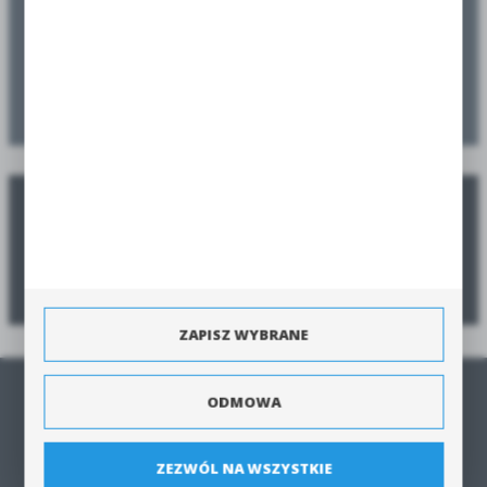
Zaplanuj swoje nasadzenia
Zamów jeszcze przed sezonem, a dostarczymy w sezonie
Poradnik zamawiania
Zobacz poradnik jak zamówić produkty szybko i bezpiecznie.
ZAPISZ WYBRANE
STRONA GŁÓWNA
ODMOWA
O NAS
REGULAMIN
ZEZWÓL NA WSZYSTKIE