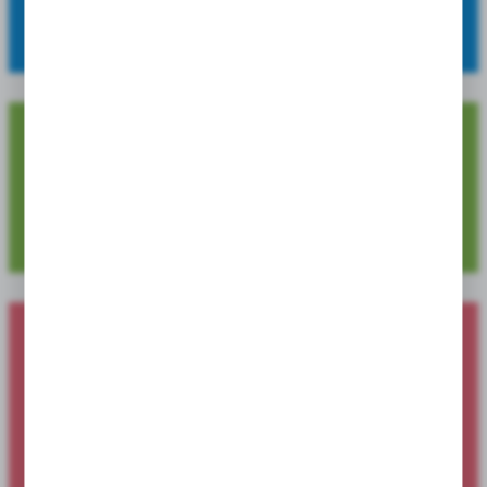
OFERUJEMY:
szeroki asortyment, wysoką jakość oraz atrakcyjne ceny.
4 729
Dostępnych pozycji produktowych
Nowości produktowe dostępne dla
sklepów i hurtowni