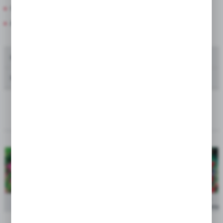
Cebula Dymka
Amarylis w pudełkach
Oferta dla producentów kwiatów ciętych
Oferta dla zakładów zieleni i urzędów miast
---
SORTUJ
cena po
Showbox Gladiolus - Mieczyk Nanus 10/+ 300 Szt.
zalogowaniu