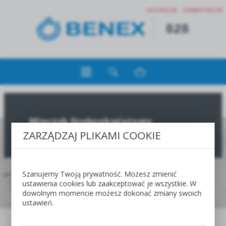
ZALOGUJ SIĘ
ZAREJESTRUJ SIĘ
Mieczyk Drobnokwiatowy
ZARZĄDZAJ PLIKAMI COOKIE
Szanujemy Twoją prywatność. Możesz zmienić
JESTEŚ TUTAJ:
HOME
WIOSNA
OFERTA DLA HURTOWNI, CENTR I SKLEPÓW OGRODNICZYCH
SHOWBOX
ustawienia cookies lub zaakceptować je wszystkie. W
GLADIOLUS-MIECZYK
MIECZYK DROBNOKWIATOWY
dowolnym momencie możesz dokonać zmiany swoich
ustawień.
WIOSNA
JESIEŃ