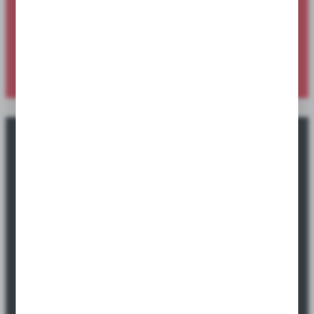
Sprawdź ofertę specjalną dostępną wyłącznie dla sklepów i
hurtowni.
SPRAWDŹ NOWOŚCI
Okazje promocyjne tylko dla sklepów i
hurtowni.
Sprawdź ofertę specjalną dostępną wyłącznie dla sklepów i
hurtowni.
SPRAWDŹ PROMOCJE