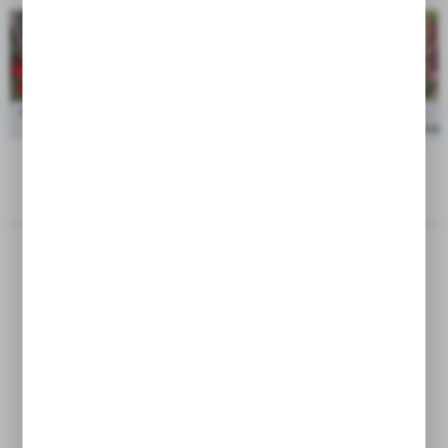
Showbox Gladiolus - Mieczyk Bambino "10" 12/14 300
cena po
Szt.
zalogowaniu
ZOBACZ RÓWNIEŻ