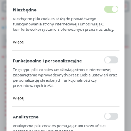
Niezbędne
PROMOCJE
Niezbędne pliki cookies służą do prawidłowego
funkcjonowania strony internetowej i umożliwiają Ci
NOWOŚCI
komfortowe korzystanie z oferowanych przez nas usług.
Pliki cookies odpowiadają na podejmowane przez Ciebie
Oferta dla hurtowni, centr i sklepów ogrodniczych
Więcej
działania w celu m.in. dostosowania Twoich ustawień
preferencji prywatności, logowania czy wypełniania
formularzy. Dzięki plikom cookies strona, z której
Showbox
korzystasz, może działać bez zakłóceń.
Funkcjonalne i personalizacyjne
Hippeastrum-Amarylis
Tego typu pliki cookies umożliwiają stronie internetowej
Begonia
zapamiętanie wprowadzonych przez Ciebie ustawień oraz
Gloxinia
Kanna-Paciorecznik
personalizację określonych funkcjonalności czy
Kalla-Zantedeschia
prezentowanych treści.
Dalia
Drobnocebulowe
Dzięki tym plikom cookies możemy zapewnić Ci większy
Czosnek-Allium
Więcej
komfort korzystania z funkcjonalności naszej strony
Frezja
poprzez dopasowanie jej do Twoich indywidualnych
Irys
Wielkocebulowe
preferencji. Wyrażenie zgody na funkcjonalne i
Gladiolus-Mieczyk
personalizacyjne pliki cookies gwarantuje dostępność
Analityczne
Mieczyk Wielkokwiatowy
większej ilości funkcji na stronie.
Mieczyk Drobnokwiatowy
Analityczne pliki cookies pomagają nam rozwijać się i
Lilia