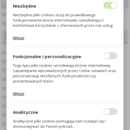
Niezbędne
PROMOCJE
Niezbędne pliki cookies służą do prawidłowego
funkcjonowania strony internetowej i umożliwiają Ci
NOWOŚCI
komfortowe korzystanie z oferowanych przez nas usług.
Pliki cookies odpowiadają na podejmowane przez Ciebie
Oferta dla hurtowni, centr i sklepów ogrodniczych
Więcej
działania w celu m.in. dostosowania Twoich ustawień
preferencji prywatności, logowania czy wypełniania
formularzy. Dzięki plikom cookies strona, z której
Showbox
korzystasz, może działać bez zakłóceń.
Funkcjonalne i personalizacyjne
Showbox połówkowy
Tego typu pliki cookies umożliwiają stronie internetowej
Singiel
zapamiętanie wprowadzonych przez Ciebie ustawień oraz
personalizację określonych funkcjonalności czy
Kapers
prezentowanych treści.
Showbox 10-Komorowy
Dzięki tym plikom cookies możemy zapewnić Ci większy
Więcej
komfort korzystania z funkcjonalności naszej strony
Luz
poprzez dopasowanie jej do Twoich indywidualnych
Skrzynka
preferencji. Wyrażenie zgody na funkcjonalne i
personalizacyjne pliki cookies gwarantuje dostępność
Analityczne
Skrzynka Połówkowa
większej ilości funkcji na stronie.
Analityczne pliki cookies pomagają nam rozwijać się i
Kapersy Display
dostosowywać do Twoich potrzeb.