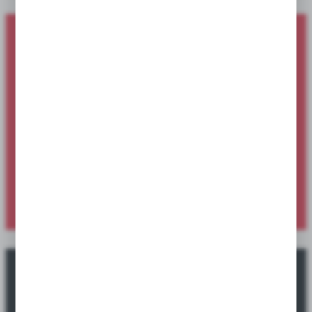
Nowości produktowe dostępne dla
sklepów i hurtowni
Sprawdź ofertę specjalną dostępną wyłącznie dla sklepów i
hurtowni.
SPRAWDŹ NOWOŚCI