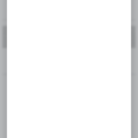
DOSTĘPNOŚĆ:
KOD PRODUKTU:
KOD KATALOGOWY:
PRODUKT
5901924858331
218B
NIEDOSTĘPNY
OPIS PRODUKTU
TERMIN KWITNIENIA:
VII-IX
TERMIN SADZENIA:
IV-V
ZIMOWANIE:
NIE