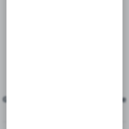
Gladiolus - Mieczyk Chocolate
12/14 1 Szt.
5901924858331