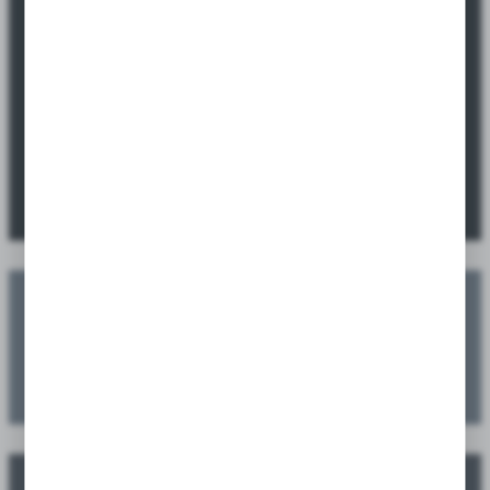
Okazje promocyjne tylko dla sklepów i
hurtowni.
Sprawdź ofertę specjalną dostępną wyłącznie dla sklepów i
hurtowni.
SPRAWDŹ PROMOCJE
Zaplanuj swoje nasadzenia
Zamów jeszcze przed sezonem, a dostarczymy w sezonie