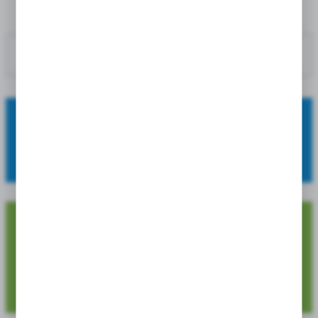
POPRZEDNI PRODUKT
NASTĘPNY PRODUKT
OFERUJEMY:
szeroki asortyment, wysoką jakość oraz atrakcyjne ceny.
4 729
Dostępnych pozycji produktowych